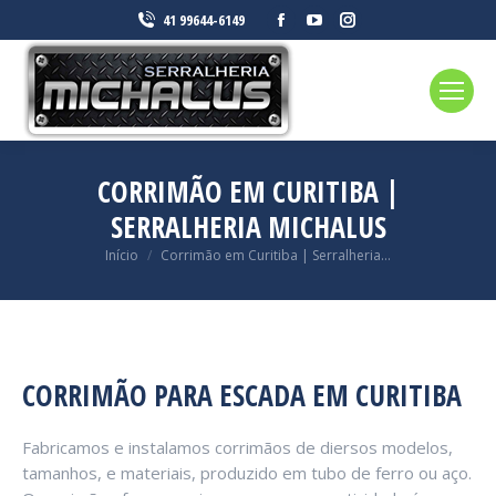
Facebook
YouTube
Instagram
41 99644-6149
page
page
page
opens
opens
opens
in
in
in
new
new
new
window
window
window
CORRIMÃO EM CURITIBA |
SERRALHERIA MICHALUS
Você está aqui:
Início
Corrimão em Curitiba | Serralheria…
CORRIMÃO PARA ESCADA EM CURITIBA
Fabricamos e instalamos corrimãos de diersos modelos,
tamanhos, e materiais, produzido em tubo de ferro ou aço.