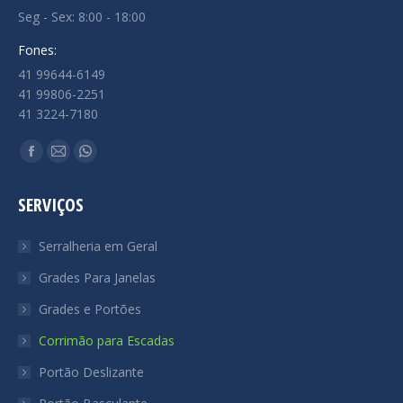
Seg - Sex: 8:00 - 18:00
Fones:
41 99644-6149
41 99806-2251
41 3224-7180
Encontre-nos em:
Facebook
Mail
Whatsapp
page
page
page
SERVIÇOS
opens
opens
opens
in
in
in
Serralheria em Geral
new
new
new
Grades Para Janelas
window
window
window
Grades e Portões
Corrimão para Escadas
Portão Deslizante