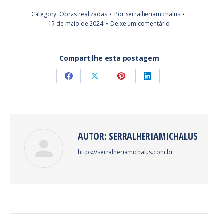
Category:
Obras realizadas
Por
serralheriamichalus
17 de maio de 2024
Deixe um comentário
Compartilhe esta postagem
Share
Share
Share
Share
on
on
on
on
Facebook
X
Pinterest
LinkedIn
AUTOR:
SERRALHERIAMICHALUS
https://serralheriamichalus.com.br