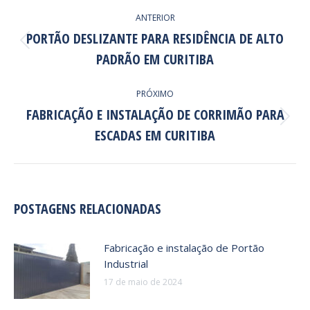
NAVEGAÇÃO
ANTERIOR
DE
PORTÃO DESLIZANTE PARA RESIDÊNCIA DE ALTO
POST:
Post
PADRÃO EM CURITIBA
anterior:
PRÓXIMO
FABRICAÇÃO E INSTALAÇÃO DE CORRIMÃO PARA
Próximo
ESCADAS EM CURITIBA
post:
POSTAGENS RELACIONADAS
Fabricação e instalação de Portão
Industrial
17 de maio de 2024