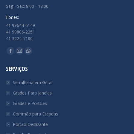
Seg - Sex: 8:00 - 18:00
Fones:
41 99644-6149
41 99806-2251
41 3224-7180
Encontre-nos em:
Facebook
Mail
Whatsapp
page
page
page
SERVIÇOS
opens
opens
opens
in
in
in
Serralheria em Geral
new
new
new
Grades Para Janelas
window
window
window
Grades e Portões
Corrimão para Escadas
Portão Deslizante