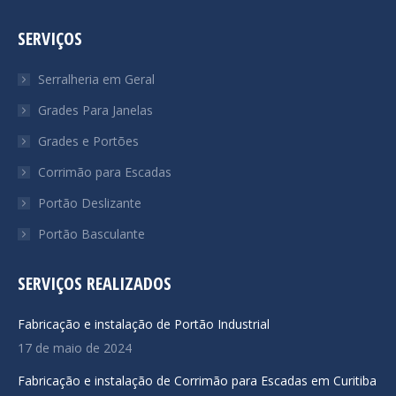
page
page
page
SERVIÇOS
opens
opens
opens
in
in
in
Serralheria em Geral
new
new
new
Grades Para Janelas
window
window
window
Grades e Portões
Corrimão para Escadas
Portão Deslizante
Portão Basculante
SERVIÇOS REALIZADOS
Fabricação e instalação de Portão Industrial
17 de maio de 2024
Fabricação e instalação de Corrimão para Escadas em Curitiba