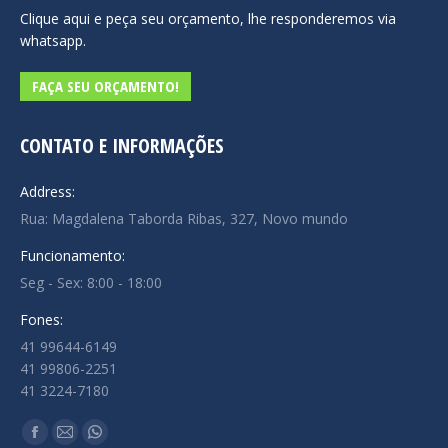
Clique aqui e peça seu orçamento, lhe responderemos via
whatsapp.
FAÇA SEU ORÇAMENTO!
CONTATO E INFORMAÇÕES
Address:
Rua: Magdalena Taborda Ribas, 327, Novo mundo
Funcionamento:
Seg - Sex: 8:00 - 18:00
Fones:
41 99644-6149
41 99806-2251
41 3224-7180
Encontre-nos em:
Facebook
Mail
Whatsapp