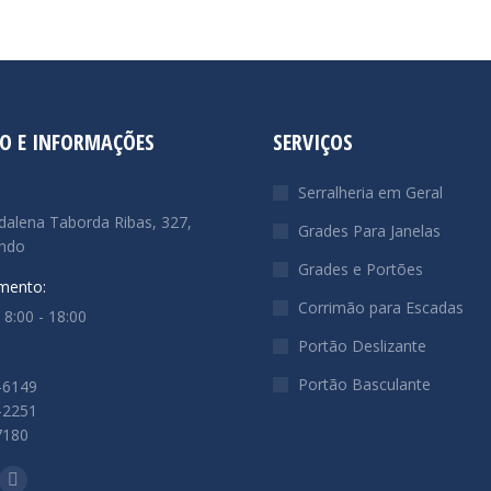
O E INFORMAÇÕES
SERVIÇOS
Serralheria em Geral
alena Taborda Ribas, 327,
Grades Para Janelas
ndo
Grades e Portões
mento:
Corrimão para Escadas
 8:00 - 18:00
Portão Deslizante
Portão Basculante
-6149
-2251
7180
-nos em: