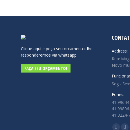
CONTAT
Clique aqui e peça seu orçamento, lhe
Address:
responderemos via whatsapp.
Rua: Magd
Novo mu
FAÇA SEU ORÇAMENTO!
Funciona
Seg - Sex:
Fones:
41 99644
41 99806
41 3224-
Encontre