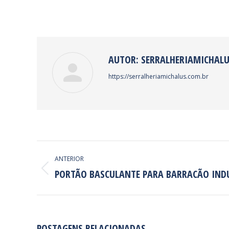
AUTOR:
SERRALHERIAMICHAL
https://serralheriamichalus.com.br
NAVEGAÇÃO
ANTERIOR
DE
PORTÃO BASCULANTE PARA BARRACÃO IND
Post
POST:
anterior:
POSTAGENS RELACIONADAS