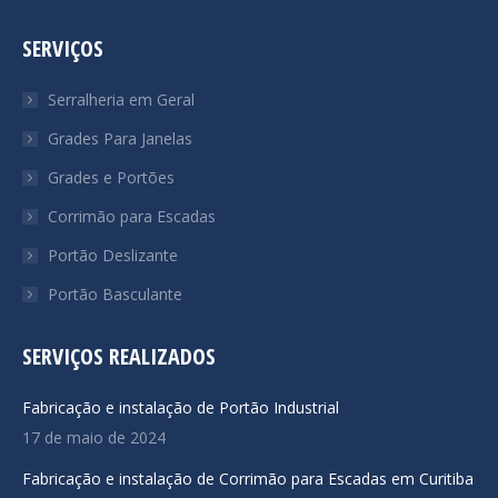
page
page
page
SERVIÇOS
opens
opens
opens
in
in
in
Serralheria em Geral
new
new
new
Grades Para Janelas
window
window
window
Grades e Portões
Corrimão para Escadas
Portão Deslizante
Portão Basculante
SERVIÇOS REALIZADOS
Fabricação e instalação de Portão Industrial
17 de maio de 2024
Fabricação e instalação de Corrimão para Escadas em Curitiba