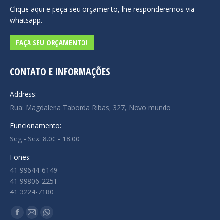
Clique aqui e peça seu orçamento, lhe responderemos via
whatsapp.
FAÇA SEU ORÇAMENTO!
CONTATO E INFORMAÇÕES
Address:
Rua: Magdalena Taborda Ribas, 327, Novo mundo
Funcionamento:
Seg - Sex: 8:00 - 18:00
Fones:
41 99644-6149
41 99806-2251
41 3224-7180
Encontre-nos em:
Facebook
Mail
Whatsapp