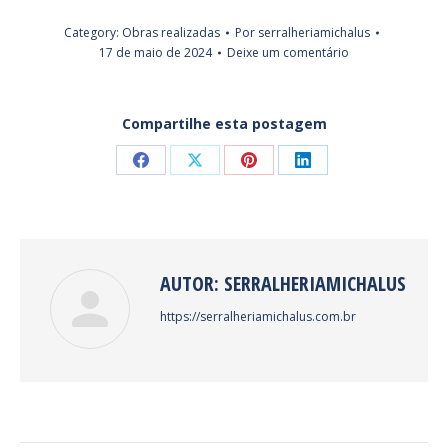
Category:
Obras realizadas
Por
serralheriamichalus
17 de maio de 2024
Deixe um comentário
Compartilhe esta postagem
Share
Share
Share
Share
on
on
on
on
Facebook
X
Pinterest
LinkedIn
AUTOR:
SERRALHERIAMICHALUS
https://serralheriamichalus.com.br