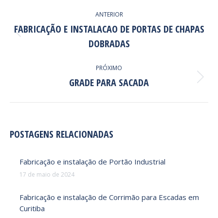
NAVEGAÇÃO
ANTERIOR
DE
FABRICAÇÃO E INSTALACAO DE PORTAS DE CHAPAS
POST:
Post
DOBRADAS
anterior:
PRÓXIMO
GRADE PARA SACADA
Próximo
post:
POSTAGENS RELACIONADAS
Fabricação e instalação de Portão Industrial
17 de maio de 2024
Fabricação e instalação de Corrimão para Escadas em
Curitiba