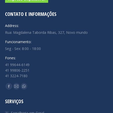
CONTATO E INFORMAÇÕES
Address:
Rua: Magdalena Taborda Ribas, 327, Novo mundo
Funcionamento:
Seg - Sex: 8:00 - 18:00
Fones:
41 99644-6149
41 99806-2251
41 3224-7180
Encontre-nos em:
Facebook
Mail
Whatsapp
page
page
page
SERVIÇOS
opens
opens
opens
in
in
in
Serralheria em Geral