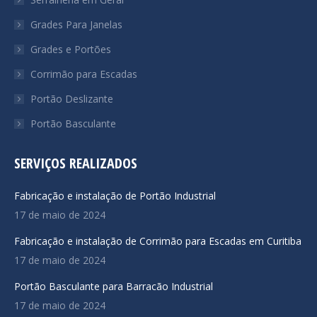
new
new
new
Grades Para Janelas
window
window
window
Grades e Portões
Corrimão para Escadas
Portão Deslizante
Portão Basculante
SERVIÇOS REALIZADOS
Fabricação e instalação de Portão Industrial
17 de maio de 2024
Fabricação e instalação de Corrimão para Escadas em Curitiba
17 de maio de 2024
Portão Basculante para Barracão Industrial
17 de maio de 2024