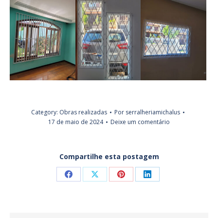
Category:
Obras realizadas
Por
serralheriamichalus
17 de maio de 2024
Deixe um comentário
Compartilhe esta postagem
Share
Share
Share
Share
on
on
on
on
Facebook
X
Pinterest
LinkedIn